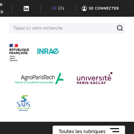
ER
FR
EN
SE CONNECTER
ÉS
Tapez
ici
votre
recherche
Toutes les rubriques