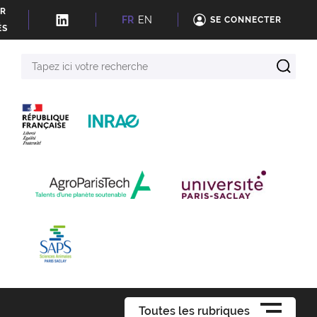
ER
FR
EN
SE CONNECTER
ÉS
Tapez
ici
votre
recherche
Toutes les rubriques