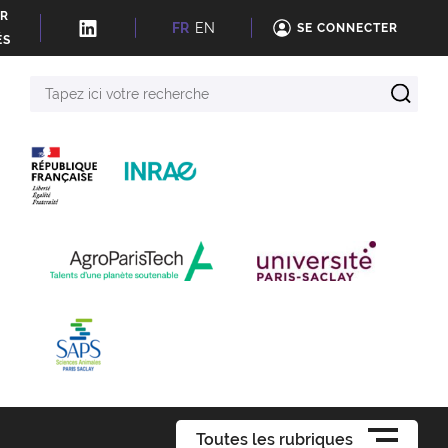
ER
FR
EN
SE CONNECTER
ÉS
Tapez
ici
votre
recherche
Toutes les rubriques