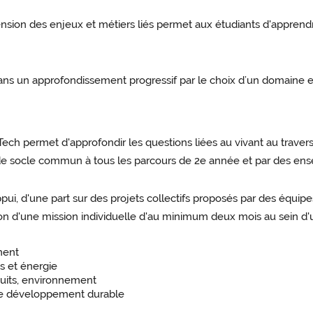
ion des enjeux et métiers liés permet aux étudiants d'apprendr
it dans un approfondissement progressif par le choix d’un domain
ech permet d'approfondir les questions liées au vivant au trave
 socle commun à tous les parcours de 2e année et par des ense
pui, d'une part sur des projets collectifs proposés par des équi
ation d'une mission individuelle d'au minimum deux mois au sein d
ment
s et énergie
uits, environnement
r le développement durable