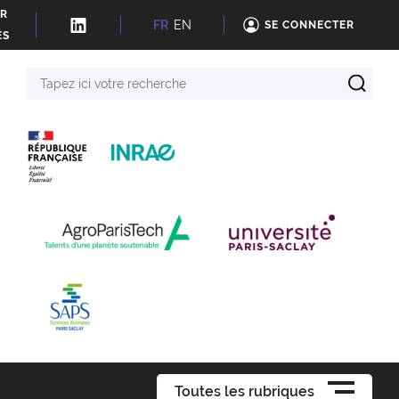
ER
FR
EN
SE CONNECTER
ÉS
Tapez
ici
votre
recherche
Toutes les rubriques