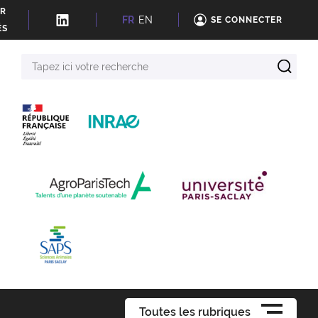
ER
FR
EN
SE CONNECTER
ÉS
Tapez
ici
votre
recherche
Toutes les rubriques