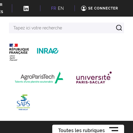
ER
FR
EN
SE CONNECTER
ÉS
Tapez
ici
votre
recherche
Toutes les rubriques