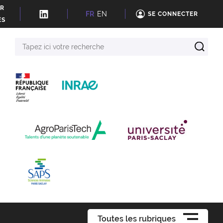
ER
FR
EN
SE CONNECTER
ÉS
Tapez
ici
votre
recherche
Toutes les rubriques