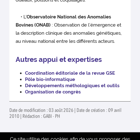
oiseaux, poissons et coquillages.
• L'
Observatoire National des Anomalies
Bovines (ONAB)
: Observation de l’émergence et
la description clinique des anomalies génétiques,
au niveau national entre les différents acteurs.
Autres appui et expertises
Coordination éditoriale de la revue GSE
Pôle bio-informatique
Développements méthologiques et outils
Organisation de congrès
Date de modification : 03 août 2026 | Date de création : 09 avril
2010 | Rédaction : GABI - PH
Ce site utilise des cookies afin de vous proposer des