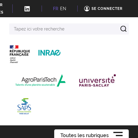
ER
FR
EN
SE CONNECTER
ÉS
Tapez
ici
votre
recherche
Toutes les rubriques