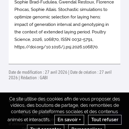
Sophie Brad-Fudulea, Gwendal Restoux, Florence
Phocas, Sophie Allais. Stochastic simulations to
optimize genomic selection for laying hens:
impact of generation interval and genotyping in
the context of extended laying period. Poultry
Science, 2026, 106870, ISSN 0032-5791,
https://doi.org/10.1016/j.psj.2026.106870.
Date de modification : 27 avril 2026 | Date de création : 27 avril
2026 | Rédaction : GABI
Ce site utilise des cookies afin de vous proposer des
© INRAE 2022
Actualités
www.inrae.fr
vidéos, des boutons de partage, des remontées de
Contact
Crédits
Intranet
RSS
contenus de plateformes sociales et des contenus
Mentions legales
animés et interactifs.
En savoir +
Tout refuser
Conditions générales
Re
d'utilisation
Gestion des cookies